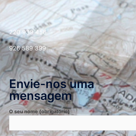
220 939 456
926 589 399
Envie-nos uma
mensagem
O seu nome (obrigatório)